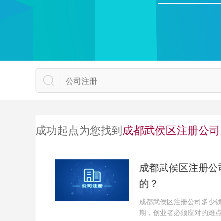
成功起点为您找到
成都武侯区注册公司
成都武侯区注册公
的？
成都武侯区注册公司多少
期，创业者必须应对的难