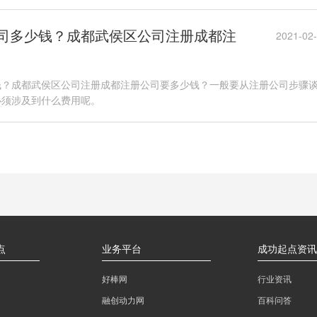
司多少钱？成都武侯区公司注册成都注
2021-02
钱？成都武侯区公司注册成都注册公司要多少钱？一般要从注册公司步骤
必须涉及到什么费用呢。
点
业务平台
成功起点资讯
好棒网
行业资讯
融创动力网
百科问答