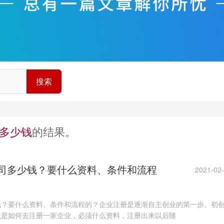
搜索
多少钱
的结果。
司多少钱？要什么资料、条件和流程
2021-02
钱？要什么资料、条件和流程的？企业注册是逐渐自主创业的第一步。初
点是如何去注册一家企业，必须什么资料，注册出来以后随