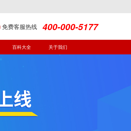
400-000-5177
免费客服热线
百科大全
关于我们