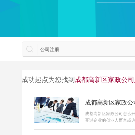
成功起点为您找到
成都高新区家政公司
成都高新区家政公
成都高新区家政公司怎么
开过企业的创业人而言或