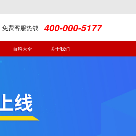
400-000-5177
免费客服热线
百科大全
关于我们