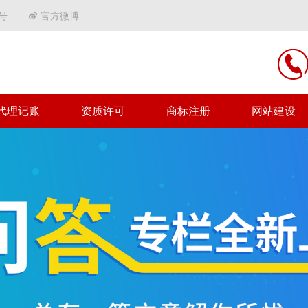
号
官方微博
代理记账
资质许可
商标注册
网站建设