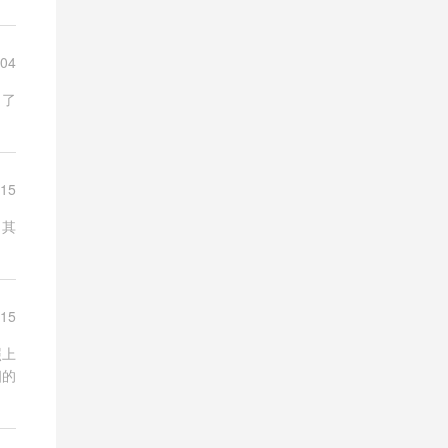
-04
引了
-15
。其
-15
照上
细的