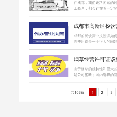
在成都，我们走路闲逛的
工商户，都会存在着一定
成都市高新区餐饮
成都的餐饮营业执照该如
需费用都是一个很大的问
烟草经营许可证该
由于烟草的独特性和巨大
是公司垄断；国内选择的
共103条
1
2
3