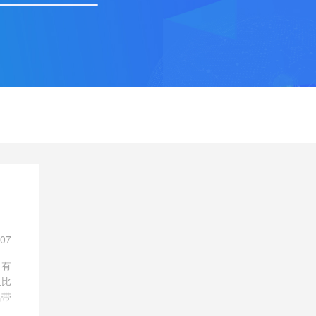
-07
，有
又比
活带