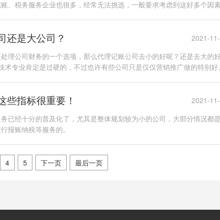
记账、税务服务企业也很多，经常无法挑选，一般要求考虑到这好多个因
司还是大公司？
2021-11
在处理公司财务的一个选项，那么代理记账公司去小的好呢？还是去大的
，技术专业肯定是过硬的，不过也许有些公司只是仅仅营销推广做的特别好
这些指标很重要！
2021-11
服务已经十分的普及化了，尤其是整体规划较为小的公司，大部分情况都
进行报账纳税等服务的。
4
5
下一页
最后一页