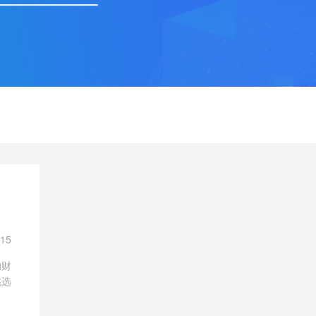
-15
的财
挑选