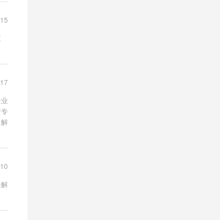
-15
压
-17
企业
请专
了解
-10
来解