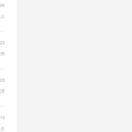
-06
账公
-23
般情
-23
代理
-10
账企