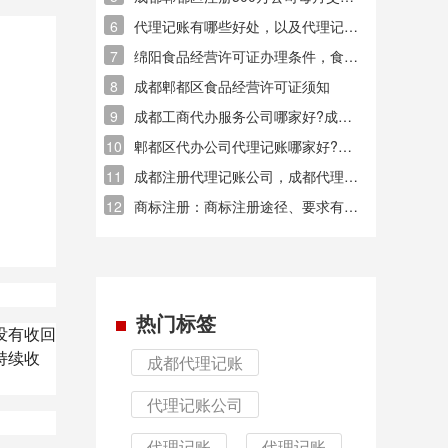
多少钱?
6
代理记账有哪些好处，以及代理记账
的流程是什么？
7
绵阳食品经营许可证办理条件，食品
经营许可证要求
8
成都郫都区食品经营许可证须知
9
成都工商代办服务公司哪家好?成都
工商代办服务公司排名?
10
郫都区代办公司代理记账哪家好?成
都怎样选择代理记账公司?
11
成都注册代理记账公司，成都代理记
账的价格一般多少钱?
12
商标注册：商标注册途径、要求有哪
些？
热门标签
没有收回
持续收
成都代理记账
代理记账公司
代理记账
代理记账