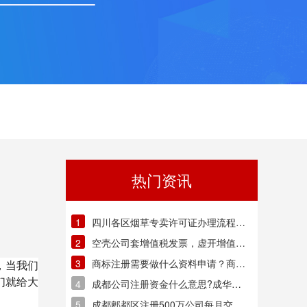
热门资讯
1
四川各区烟草专卖许可证办理流程和
需要材料，烟草证办理费用
2
空壳公司套增值税发票，虚开增值税
怎么挣钱的?
3
商标注册需要做什么资料申请？商标
，当我们
注册的申请又需要多长时间呢？
们就给大
4
成都公司注册资金什么意思?成华区
新公司注册资本是什么意思?
5
成都郫都区注册500万公司每月交税