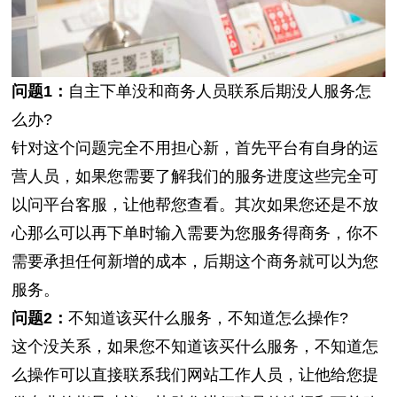
问题1：
自主下单没和商务人员联系后期没人服务怎
么办?
针对这个问题完全不用担心新，首先平台有自身的运
营人员，如果您需要了解我们的服务进度这些完全可
以问平台客服，让他帮您查看。其次如果您还是不放
心那么可以再下单时输入需要为您服务得商务，你不
需要承担任何新增的成本，后期这个商务就可以为您
服务。
问题2：
不知道该买什么服务，不知道怎么操作?
这个没关系，如果您不知道该买什么服务，不知道怎
么操作可以直接联系我们网站工作人员，让他给您提